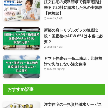
注文住宅の資料請求で営業電話は
来る？20社に請求した私の実体験
【体験談】
2026年8月3日
新築の窓トリプルガラス徹底比
較：国産桧のAPW 651は本当に必
要？
2025年1月7日
ヤマト住建vs一条工務店：比較検
討で失敗しない注文住宅
2024年12月30日
おすすめ記事
注文住宅の一括資料請求サービス