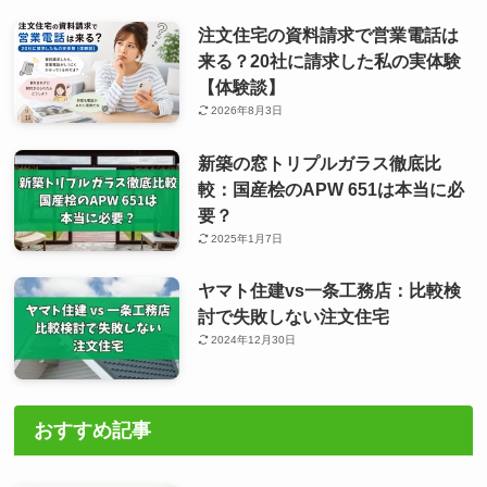
注文住宅の資料請求で営業電話は
来る？20社に請求した私の実体験
【体験談】
2026年8月3日
新築の窓トリプルガラス徹底比
較：国産桧のAPW 651は本当に必
要？
2025年1月7日
ヤマト住建vs一条工務店：比較検
討で失敗しない注文住宅
2024年12月30日
おすすめ記事