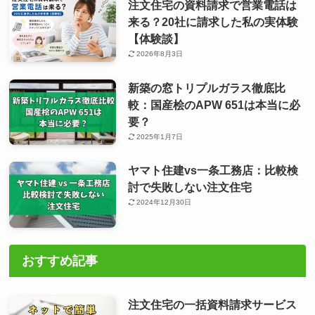
注文住宅の資料請求で営業電話は
来る？20社に請求した私の実体験
【体験談】
2026年8月3日
新築の窓トリプルガラス徹底比
較：国産桧のAPW 651は本当に必
要？
2025年1月7日
ヤマト住建vs一条工務店：比較検
討で失敗しない注文住宅
2024年12月30日
おすすめ記事
注文住宅の一括資料請求サービス