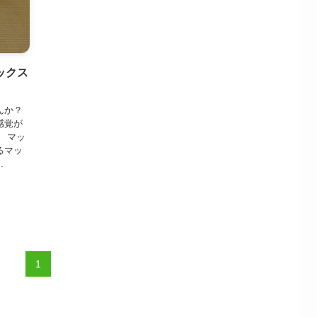
ックス
んか？
感覚が
 マッ
るマッ
.
1