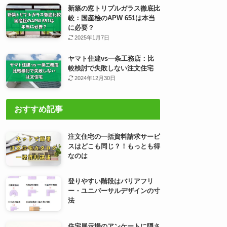
新築の窓トリプルガラス徹底比
較：国産桧のAPW 651は本当
に必要？
2025年1月7日
ヤマト住建vs一条工務店：比
較検討で失敗しない注文住宅
2024年12月30日
おすすめ記事
注文住宅の一括資料請求サービ
スはどこも同じ？！もっとも得
なのは
登りやすい階段はバリアフリ
ー・ユニバーサルデザインの寸
法
住宅展示場のアンケートに隠さ