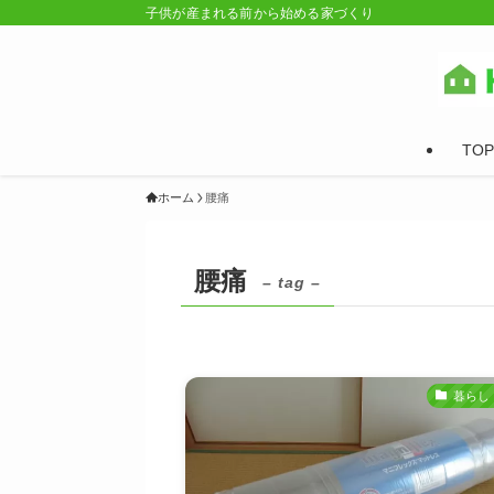
子供が産まれる前から始める家づくり
TOP
ホーム
腰痛
腰痛
– tag –
暮らし