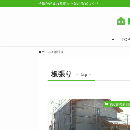
子供が産まれる前から始める家づくり
TOP
ホーム
板張り
板張り
– tag –
我が家の新築