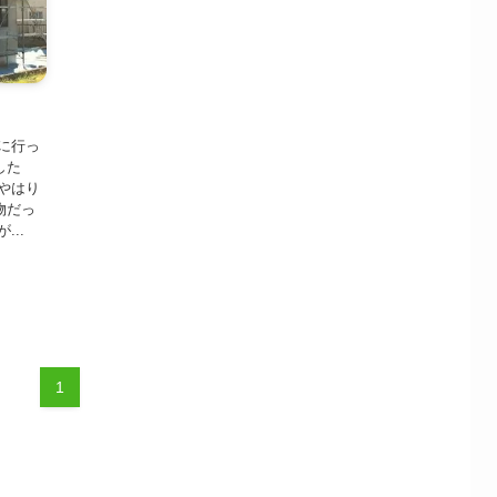
に行っ
した
やはり
物だっ
..
1