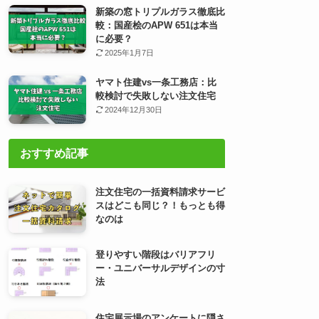
新築の窓トリプルガラス徹底比
較：国産桧のAPW 651は本当
に必要？
2025年1月7日
ヤマト住建vs一条工務店：比
較検討で失敗しない注文住宅
2024年12月30日
おすすめ記事
注文住宅の一括資料請求サービ
スはどこも同じ？！もっとも得
なのは
登りやすい階段はバリアフリ
ー・ユニバーサルデザインの寸
法
住宅展示場のアンケートに隠さ