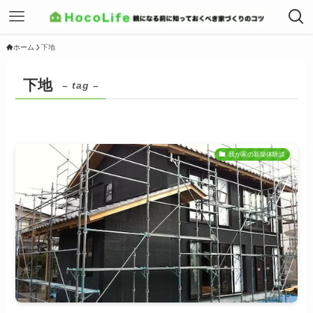
ホーム
下地
下地
– tag –
我が家の新築体験談