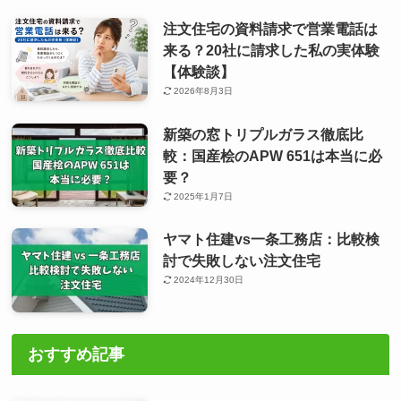
注文住宅の資料請求で営業電話は
来る？20社に請求した私の実体験
【体験談】
2026年8月3日
新築の窓トリプルガラス徹底比
較：国産桧のAPW 651は本当に必
要？
2025年1月7日
ヤマト住建vs一条工務店：比較検
討で失敗しない注文住宅
2024年12月30日
おすすめ記事