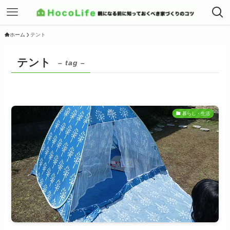
ホーム
テント
テント
– tag –
暮らし・生活