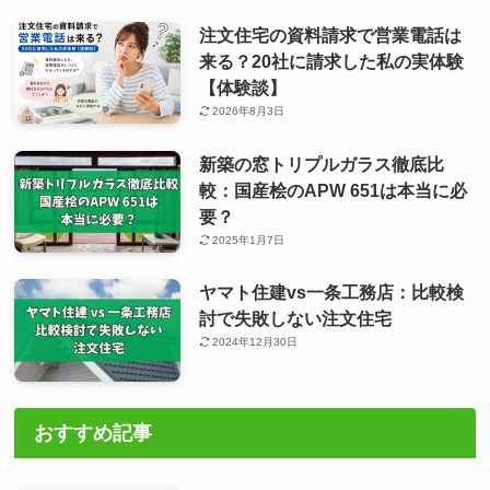
注文住宅の資料請求で営業電話は
来る？20社に請求した私の実体験
【体験談】
2026年8月3日
新築の窓トリプルガラス徹底比
較：国産桧のAPW 651は本当に必
要？
2025年1月7日
ヤマト住建vs一条工務店：比較検
討で失敗しない注文住宅
2024年12月30日
おすすめ記事