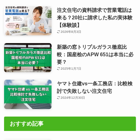
注文住宅の資料請求で営業電話は
来る？20社に請求した私の実体験
【体験談】
2026年8月3日
新築の窓トリプルガラス徹底比
較：国産桧のAPW 651は本当に必
要？
2025年1月7日
ヤマト住建vs一条工務店：比較検
討で失敗しない注文住宅
2024年12月30日
おすすめ記事