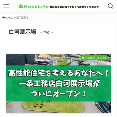
ホーム
白河展示場
白河展示場
– tag –
注文住宅・新築情報