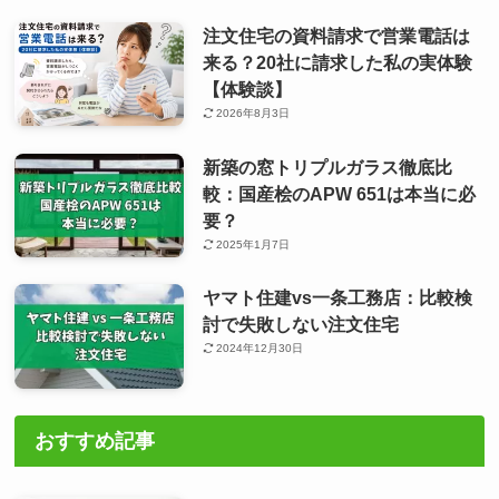
注文住宅の資料請求で営業電話は
来る？20社に請求した私の実体験
【体験談】
2026年8月3日
新築の窓トリプルガラス徹底比
較：国産桧のAPW 651は本当に必
要？
2025年1月7日
ヤマト住建vs一条工務店：比較検
討で失敗しない注文住宅
2024年12月30日
おすすめ記事