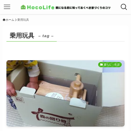
ホーム
乗用玩具
乗用玩具
– tag –
暮らし・生活