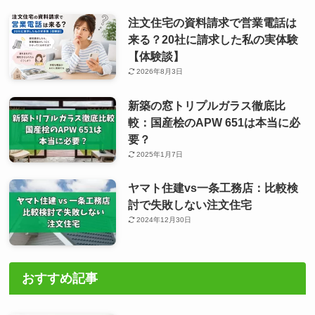
注文住宅の資料請求で営業電話は
来る？20社に請求した私の実体験
【体験談】
2026年8月3日
新築の窓トリプルガラス徹底比
較：国産桧のAPW 651は本当に必
要？
2025年1月7日
ヤマト住建vs一条工務店：比較検
討で失敗しない注文住宅
2024年12月30日
おすすめ記事