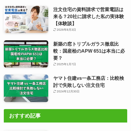
注文住宅の資料請求で営業電話は
来る？20社に請求した私の実体験
【体験談】
2026年8月3日
新築の窓トリプルガラス徹底比
較：国産桧のAPW 651は本当に必
要？
2025年1月7日
ヤマト住建vs一条工務店：比較検
討で失敗しない注文住宅
2024年12月30日
おすすめ記事